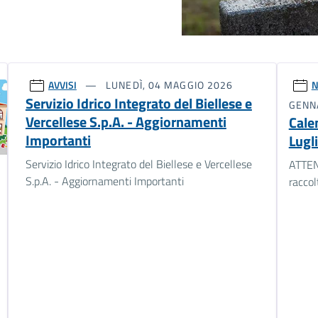
AVVISI
LUNEDÌ, 04 MAGGIO 2026
N
Servizio Idrico Integrato del Biellese e
GENN
Vercellese S.p.A. - Aggiornamenti
Calen
Importanti
Lugl
Servizio Idrico Integrato del Biellese e Vercellese
ATTEN
S.p.A. - Aggiornamenti Importanti
raccolt