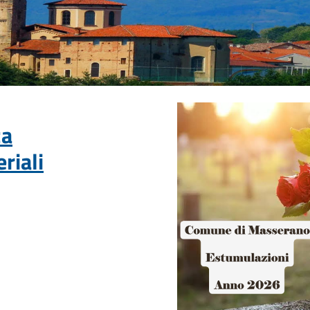
za
riali