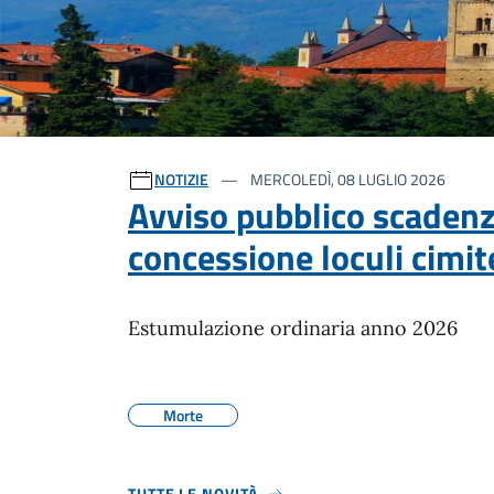
Ultime notizie
NOTIZIE
MERCOLEDÌ, 08 LUGLIO 2026
Avviso pubblico scaden
concessione loculi cimite
Estumulazione ordinaria anno 2026
Morte
TUTTE LE NOVITÀ