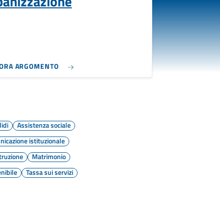
banizzazione
LORA ARGOMENTO
lidi
Assistenza sociale
icazione istituzionale
truzione
Matrimonio
nibile
Tassa sui servizi