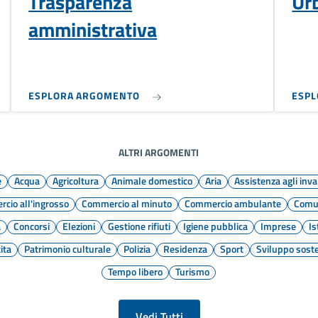
Trasparenza
Ur
amministrativa
ESPLORA ARGOMENTO
ESP
ALTRI ARGOMENTI
e
Acqua
Agricoltura
Animale domestico
Aria
Assistenza agli inva
cio all'ingrosso
Commercio al minuto
Commercio ambulante
Comun
a
Concorsi
Elezioni
Gestione rifiuti
Igiene pubblica
Imprese
Is
ita
Patrimonio culturale
Polizia
Residenza
Sport
Sviluppo soste
Tempo libero
Turismo
Vedi Tutti