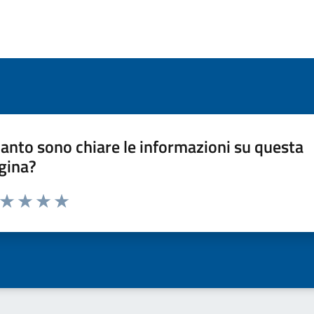
anto sono chiare le informazioni su questa
gina?
a da 1 a 5 stelle la pagina
ta 1 stelle su 5
Valuta 2 stelle su 5
Valuta 3 stelle su 5
Valuta 4 stelle su 5
Valuta 5 stelle su 5