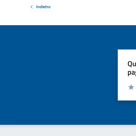
Indietro
Qu
pa
Valut
Valu