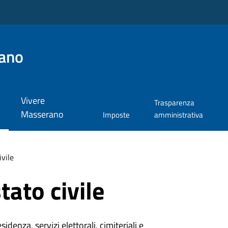
ano
Vivere
Trasparenza
Masserano
Imposte
amministrativa
ivile
tato civile
denza, servizi elettorali, cimiteriali e