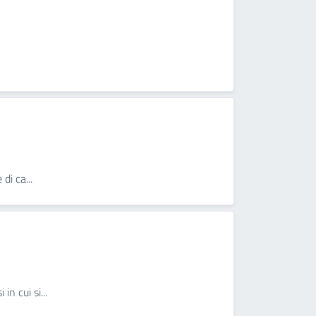
di ca...
 cui si...