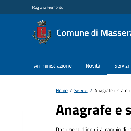
Regione Piemonte
Comune di Masser
Amministrazione
Novità
Servizi
Home
/
Servizi
/
Anagrafe e stato c
Anagrafe e s
Documenti d’identità, cambio di resi