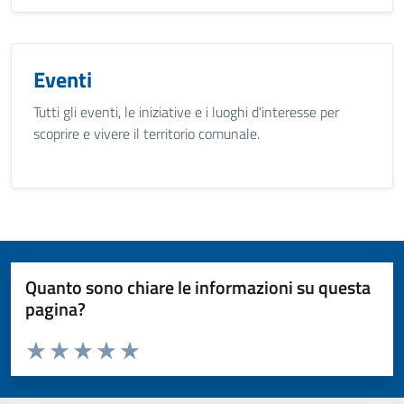
Eventi
Tutti gli eventi, le iniziative e i luoghi d'interesse per
scoprire e vivere il territorio comunale.
Quanto sono chiare le informazioni su questa
pagina?
Valuta da 1 a 5 stelle la pagina
Valuta 1 stelle su 5
Valuta 2 stelle su 5
Valuta 3 stelle su 5
Valuta 4 stelle su 5
Valuta 5 stelle su 5