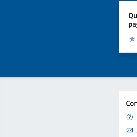
Qu
pa
Valut
Valu
Con