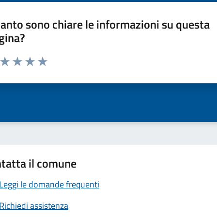
anto sono chiare le informazioni su questa
gina?
a da 1 a 5 stelle la pagina
ta 1 stelle su 5
Valuta 2 stelle su 5
Valuta 3 stelle su 5
Valuta 4 stelle su 5
Valuta 5 stelle su 5
tatta il comune
Leggi le domande frequenti
Richiedi assistenza