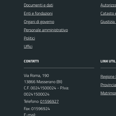
Documenti e dati
Autorizza
Enti e fondazioni
Catasto e
Organi di governo
Giustizia
Personale amministrativo
Politici
Uffici
CONTATTI
LINK UTIL
Via Roma, 190
Regione
13866 Masserano (BI)
Provincia
C.F. 00241500024 - P.Iva:
Matrimo
00241500024
Telefono:
01596927
Fax: 01596924
E-mail: