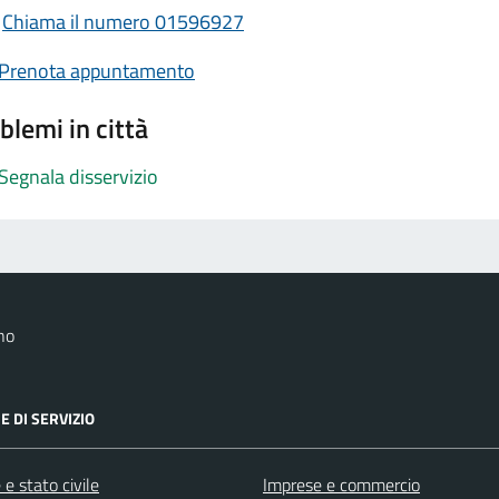
Chiama il numero 01596927
Prenota appuntamento
blemi in città
Segnala disservizio
no
E DI SERVIZIO
e stato civile
Imprese e commercio