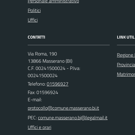
Personale amministrativo
Politici
Uffici
CONTATTI
LINK UTIL
Via Roma, 190
Regione
13866 Masserano (BI)
Provincia
C.F. 00241500024 - P.Iva:
Matrimo
00241500024
Telefono:
01596927
Fax: 01596924
E-mail:
PEC:
Uffici e orari