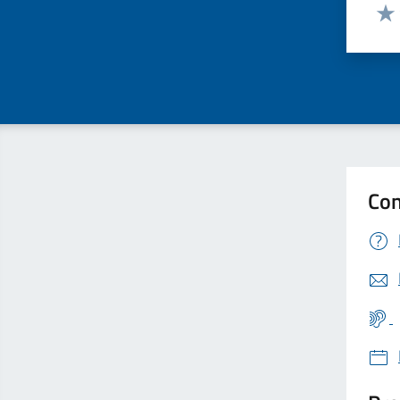
Valut
Valu
Con