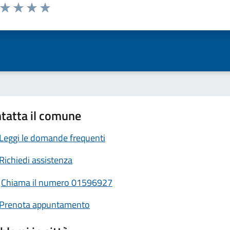
a da 1 a 5 stelle la pagina
ta 1 stelle su 5
Valuta 2 stelle su 5
Valuta 3 stelle su 5
Valuta 4 stelle su 5
Valuta 5 stelle su 5
tatta il comune
Leggi le domande frequenti
Richiedi assistenza
Chiama il numero 01596927
Prenota appuntamento