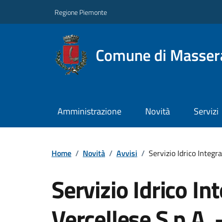
Regione Piemonte
Comune di Masser
Amministrazione
Novità
Servizi
Home
/
Novità
/
Avvisi
/
Servizio Idrico Integr
Servizio Idrico In
Vercellese S.p.A.