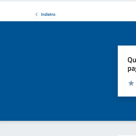
Indietro
Qu
pa
Valut
Valu