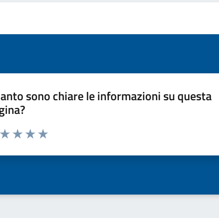
anto sono chiare le informazioni su questa
gina?
a da 1 a 5 stelle la pagina
ta 1 stelle su 5
Valuta 2 stelle su 5
Valuta 3 stelle su 5
Valuta 4 stelle su 5
Valuta 5 stelle su 5