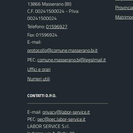
13866 Masserano (BI)
Provincia
C.F. 00241500024 - P.Iva:
Matrimo
00241500024
Telefono:
01596927
Fax: 01596924
E-mail:
PEC:
Uffici e orari
Numeri utili
CONTATTI D.P.O.
E-mail:
PEC:
LABOR SERVICE S.r.l.