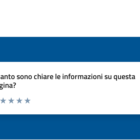
anto sono chiare le informazioni su questa
gina?
a da 1 a 5 stelle la pagina
ta 1 stelle su 5
Valuta 2 stelle su 5
Valuta 3 stelle su 5
Valuta 4 stelle su 5
Valuta 5 stelle su 5