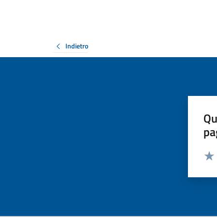
Indietro
Qu
pa
Valut
Valu