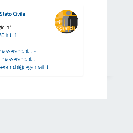
Stato Civile
io, n° 1
8 int. 1
sserano.bi.it -
masserano.bi.it
erano.bi@legalmail.it