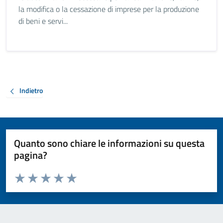
la modifica o la cessazione di imprese per la produzione
di beni e servi...
Indietro
Quanto sono chiare le informazioni su questa
pagina?
Valuta da 1 a 5 stelle la pagina
Valuta 1 stelle su 5
Valuta 2 stelle su 5
Valuta 3 stelle su 5
Valuta 4 stelle su 5
Valuta 5 stelle su 5