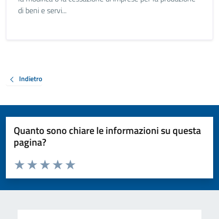
di beni e servi...
Indietro
Quanto sono chiare le informazioni su questa
pagina?
Valuta da 1 a 5 stelle la pagina
Valuta 1 stelle su 5
Valuta 2 stelle su 5
Valuta 3 stelle su 5
Valuta 4 stelle su 5
Valuta 5 stelle su 5