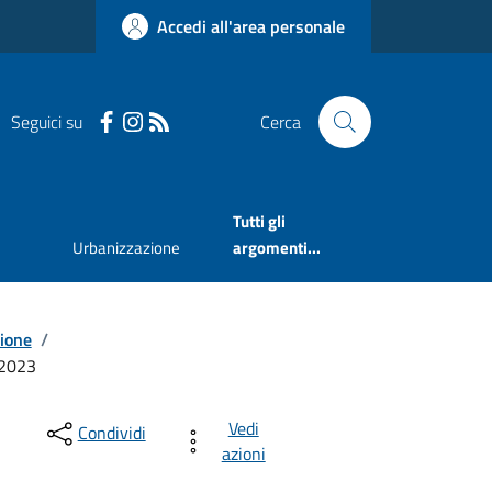
Accedi all'area personale
Seguici su
Cerca
Tutti gli
Urbanizzazione
argomenti...
sione
/
2023
Vedi
Condividi
azioni