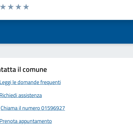
a da 1 a 5 stelle la pagina
ta 1 stelle su 5
Valuta 2 stelle su 5
Valuta 3 stelle su 5
Valuta 4 stelle su 5
Valuta 5 stelle su 5
tatta il comune
Leggi le domande frequenti
Richiedi assistenza
Chiama il numero 01596927
Prenota appuntamento