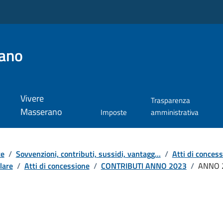
ano
Vivere
Trasparenza
Masserano
Imposte
amministrativa
te
/
Sovvenzioni, contributi, sussidi, vantagg...
/
Atti di conces
lare
/
Atti di concessione
/
CONTRIBUTI ANNO 2023
/
ANNO 