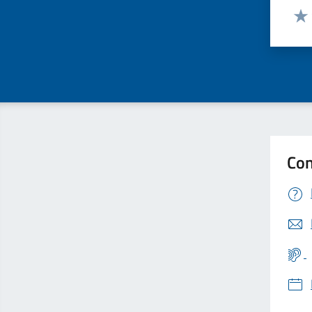
Valut
Valu
Con