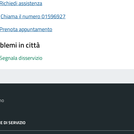
Richiedi assistenza
Chiama il numero 01596927
Prenota appuntamento
blemi in città
Segnala disservizio
no
E DI SERVIZIO