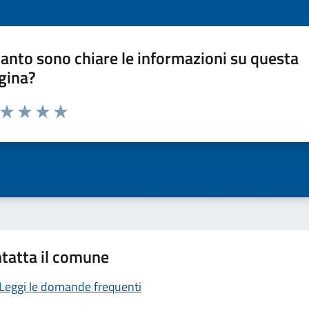
anto sono chiare le informazioni su questa
gina?
a da 1 a 5 stelle la pagina
ta 1 stelle su 5
Valuta 2 stelle su 5
Valuta 3 stelle su 5
Valuta 4 stelle su 5
Valuta 5 stelle su 5
tatta il comune
Leggi le domande frequenti