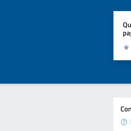
Qu
pa
Valut
Valu
Con