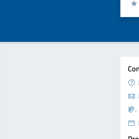
Valut
Valu
Con
Pro