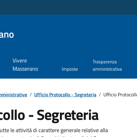
ano
Vivere
Trasparenza
Masserano
Imposte
amministrativa
ministrative
/
Ufficio Protocollo - Segreteria
/
Ufficio Protocoll
collo - Segreteria
tte le attività di carattere generale relative alla