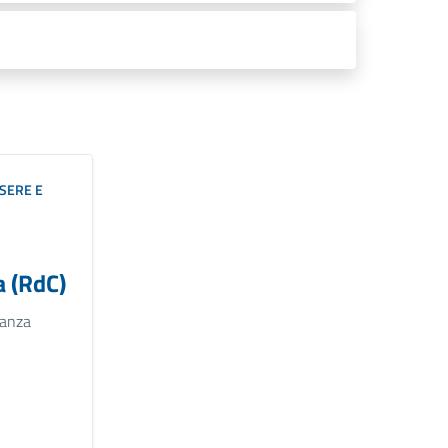
SERE E
a (RdC)
nanza