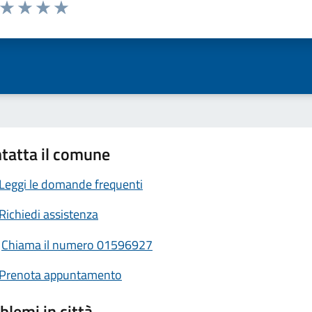
a da 1 a 5 stelle la pagina
ta 1 stelle su 5
Valuta 2 stelle su 5
Valuta 3 stelle su 5
Valuta 4 stelle su 5
Valuta 5 stelle su 5
tatta il comune
Leggi le domande frequenti
Richiedi assistenza
Chiama il numero 01596927
Prenota appuntamento
blemi in città