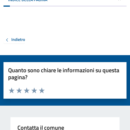
Indietro
Quanto sono chiare le informazioni su questa
pagina?
Valuta da 1 a 5 stelle la pagina
Valuta 1 stelle su 5
Valuta 2 stelle su 5
Valuta 3 stelle su 5
Valuta 4 stelle su 5
Valuta 5 stelle su 5
Contatta il comune