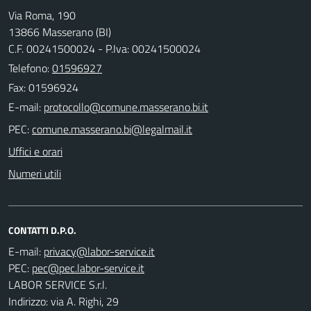
Via Roma, 190
13866 Masserano (BI)
C.F. 00241500024 - P.Iva: 00241500024
Telefono:
01596927
Fax: 01596924
E-mail:
PEC:
Uffici e orari
Numeri utili
CONTATTI D.P.O.
E-mail:
PEC:
LABOR SERVICE S.r.l.
Indirizzo: via A. Righi, 29