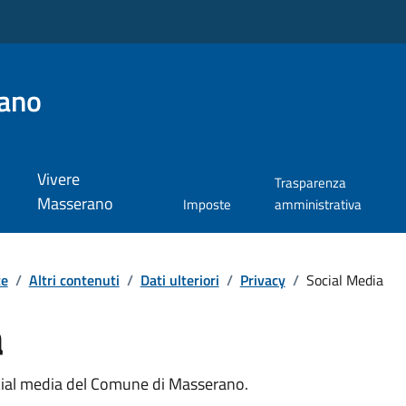
ano
Vivere
Trasparenza
Masserano
Imposte
amministrativa
te
/
Altri contenuti
/
Dati ulteriori
/
Privacy
/
Social Media
a
social media del Comune di Masserano.