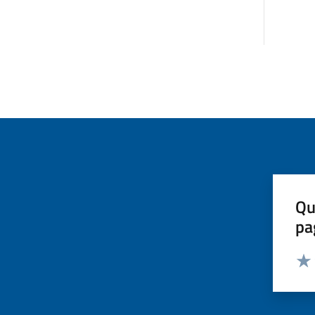
Qu
pa
Valut
Valu