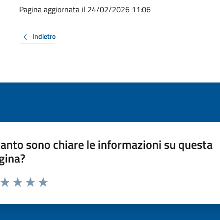
Pagina aggiornata il 24/02/2026 11:06
Indietro
anto sono chiare le informazioni su questa
gina?
a da 1 a 5 stelle la pagina
ta 1 stelle su 5
Valuta 2 stelle su 5
Valuta 3 stelle su 5
Valuta 4 stelle su 5
Valuta 5 stelle su 5