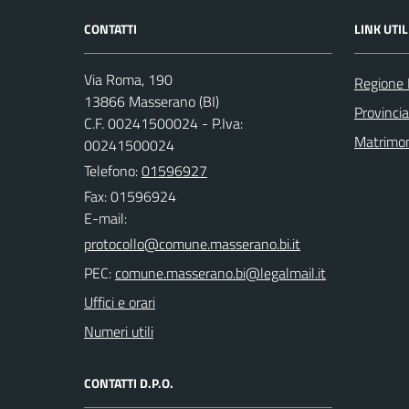
CONTATTI
LINK UTIL
Via Roma, 190
Regione
13866 Masserano (BI)
Provincia
C.F. 00241500024 - P.Iva:
Matrimo
00241500024
Telefono:
01596927
Fax: 01596924
E-mail:
PEC:
Uffici e orari
Numeri utili
CONTATTI D.P.O.