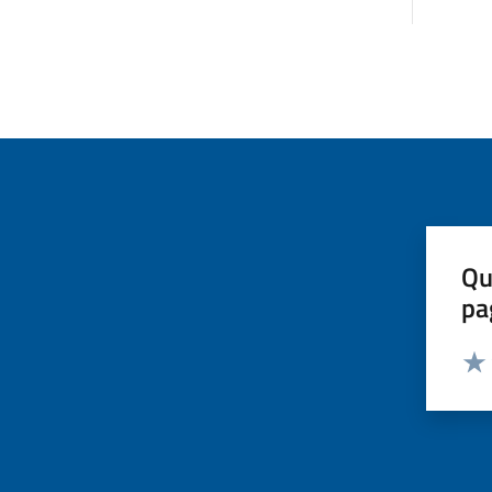
Qu
pa
Valut
Valu