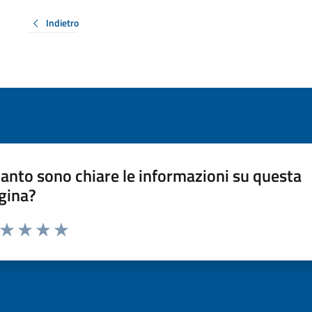
Indietro
anto sono chiare le informazioni su questa
gina?
a da 1 a 5 stelle la pagina
ta 1 stelle su 5
Valuta 2 stelle su 5
Valuta 3 stelle su 5
Valuta 4 stelle su 5
Valuta 5 stelle su 5