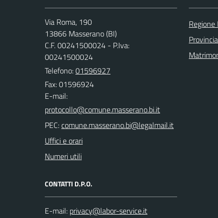
Via Roma, 190
Regione
13866 Masserano (BI)
Provincia
C.F. 00241500024 - P.Iva:
Matrimo
00241500024
Telefono:
01596927
Fax: 01596924
E-mail:
PEC:
Uffici e orari
Numeri utili
CONTATTI D.P.O.
E-mail: