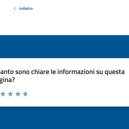
Indietro
anto sono chiare le informazioni su questa
gina?
a da 1 a 5 stelle la pagina
ta 1 stelle su 5
Valuta 2 stelle su 5
Valuta 3 stelle su 5
Valuta 4 stelle su 5
Valuta 5 stelle su 5