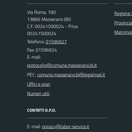
Via Roma, 190
Regione
13866 Masserano (BI)
Provincia
C.F. 00241500024 - P.Iva:
Matrimo
00241500024
Telefono:
01596927
Fax: 01596924
E-mail:
PEC:
Uffici e orari
Numeri utili
CONTATTI D.P.O.
E-mail: