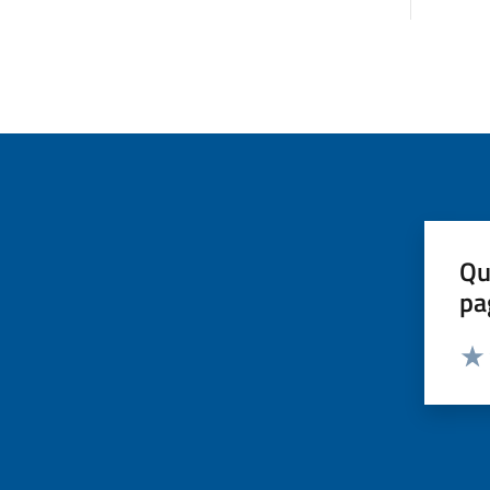
Qu
pa
Valut
Valu