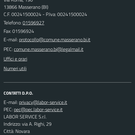
13866 Masserano (BI)
C.F. 00241500024 - P.Iva: 00241500024
Telefono:
01596927
Fax: 01596924
E-mail:
PEC:
Uffici e orari
Numeri utili
CONTATTI D.P.O.
E-mail:
PEC:
LABOR SERVICE S.r.l.
Indirizzo: via A. Righi, 29
Città: Novara