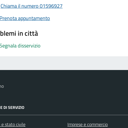
Chiama il numero 01596927
Prenota appuntamento
blemi in città
Segnala disservizio
no
E DI SERVIZIO
e stato civile
Imprese e commercio