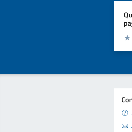
Qu
pa
Valut
Valu
Con