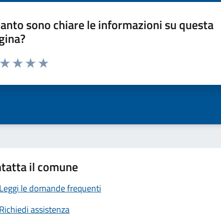
anto sono chiare le informazioni su questa
gina?
a da 1 a 5 stelle la pagina
ta 1 stelle su 5
Valuta 2 stelle su 5
Valuta 3 stelle su 5
Valuta 4 stelle su 5
Valuta 5 stelle su 5
tatta il comune
Leggi le domande frequenti
Richiedi assistenza