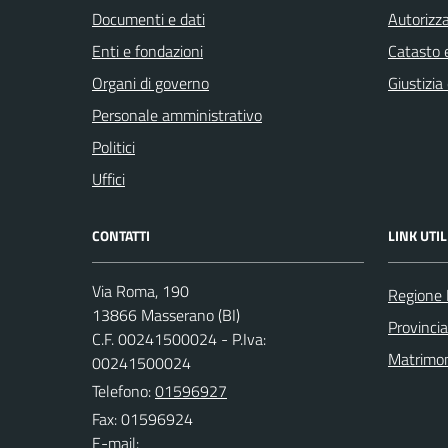
Documenti e dati
Autorizza
Enti e fondazioni
Catasto e
Organi di governo
Giustizia
Personale amministrativo
Politici
Uffici
CONTATTI
LINK UTIL
Via Roma, 190
Regione
13866 Masserano (BI)
Provincia
C.F. 00241500024 - P.Iva:
Matrimo
00241500024
Telefono:
01596927
Fax: 01596924
E-mail: