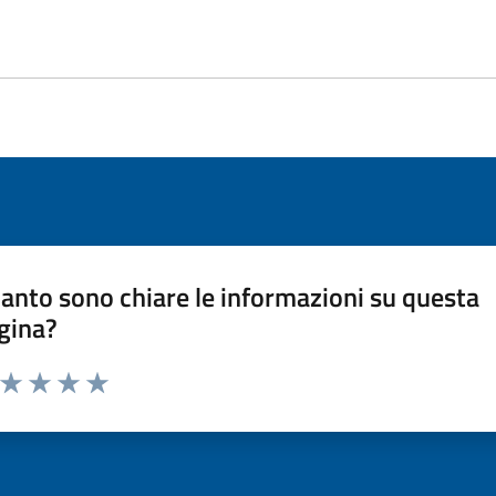
anto sono chiare le informazioni su questa
gina?
a da 1 a 5 stelle la pagina
ta 1 stelle su 5
Valuta 2 stelle su 5
Valuta 3 stelle su 5
Valuta 4 stelle su 5
Valuta 5 stelle su 5