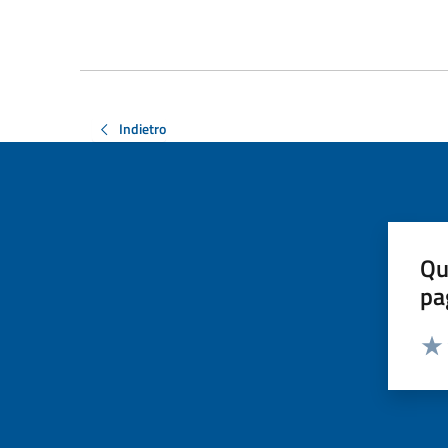
Indietro
Qu
pa
Valut
Valu