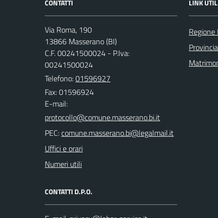
CONTATTI
LINK UTIL
Via Roma, 190
Regione
13866 Masserano (BI)
Provincia
C.F. 00241500024 - P.Iva:
Matrimo
00241500024
Telefono:
01596927
Fax: 01596924
E-mail:
PEC:
Uffici e orari
Numeri utili
CONTATTI D.P.O.