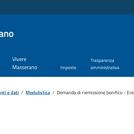
ano
Vivere
Trasparenza
Masserano
Imposte
amministrativa
ti e dati
/
Modulistica
/
Domanda di riemissione bonifico - Ere