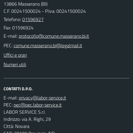
13866 Masserano (BI)
C.F. 00241500024 - P.Iva: 00241500024
Telefono:
01596927
Fax: 01596924
E-mail:
PEC:
Uffici e orari
Numeri utili
CONTATTI D.P.O.
E-mail:
PEC:
LABOR SERVICE S.r.l.
Indirizzo: via A. Righi, 29
Città: Novara