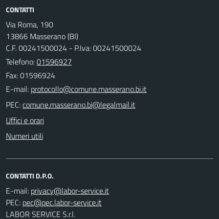
CONTATTI
Via Roma, 190
13866 Masserano (BI)
C.F. 00241500024 - P.Iva: 00241500024
Telefono:
01596927
Fax: 01596924
E-mail:
PEC:
Uffici e orari
Numeri utili
CONTATTI D.P.O.
E-mail:
PEC:
LABOR SERVICE S.r.l.