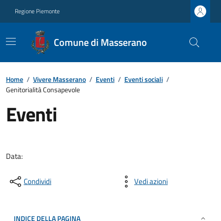
Regione Piemonte
Comune di Masserano
Home
/
Vivere Masserano
/
Eventi
/
Eventi sociali
/
Genitorialità Consapevole
Eventi
Data:
Condividi
Vedi azioni
INDICE DELLA PAGINA