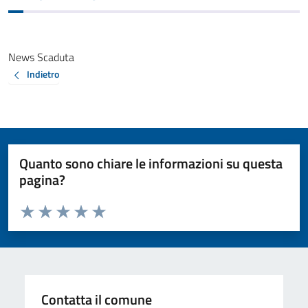
News Scaduta
Indietro
Quanto sono chiare le informazioni su questa
pagina?
Valuta da 1 a 5 stelle la pagina
Valuta 1 stelle su 5
Valuta 2 stelle su 5
Valuta 3 stelle su 5
Valuta 4 stelle su 5
Valuta 5 stelle su 5
Contatta il comune