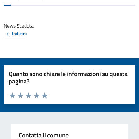
News Scaduta
Indietro
Quanto sono chiare le informazioni su questa
pagina?
Valuta da 1 a 5 stelle la pagina
Valuta 1 stelle su 5
Valuta 2 stelle su 5
Valuta 3 stelle su 5
Valuta 4 stelle su 5
Valuta 5 stelle su 5
Contatta il comune