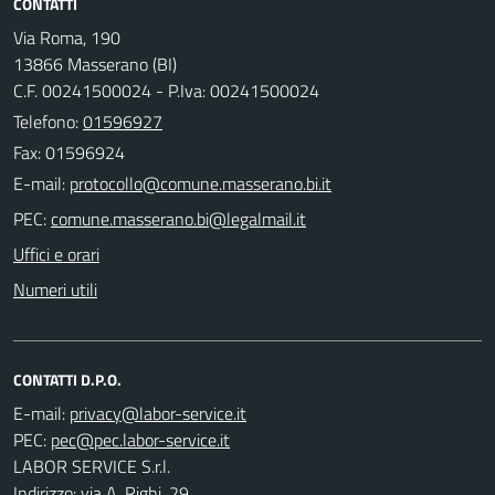
CONTATTI
Via Roma, 190
13866 Masserano (BI)
C.F. 00241500024 - P.Iva: 00241500024
Telefono:
01596927
Fax: 01596924
E-mail:
PEC:
Uffici e orari
Numeri utili
CONTATTI D.P.O.
E-mail:
PEC:
LABOR SERVICE S.r.l.
Indirizzo: via A. Righi, 29