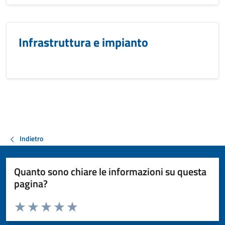
Infrastruttura e impianto
Indietro
Quanto sono chiare le informazioni su questa
pagina?
Valuta da 1 a 5 stelle la pagina
Valuta 1 stelle su 5
Valuta 2 stelle su 5
Valuta 3 stelle su 5
Valuta 4 stelle su 5
Valuta 5 stelle su 5