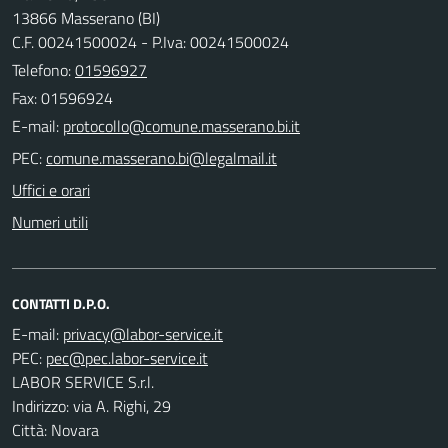
13866 Masserano (BI)
C.F. 00241500024 - P.Iva: 00241500024
Telefono:
01596927
Fax: 01596924
E-mail:
PEC:
Uffici e orari
Numeri utili
CONTATTI D.P.O.
E-mail:
PEC:
LABOR SERVICE S.r.l.
Indirizzo: via A. Righi, 29
Città: Novara